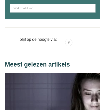
Zoek
naar:
blijf op de hoogte via:
F
a
c
e
Meest gelezen artikels
b
o
o
k