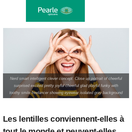
Nerd smart intelligent clever concept. Close up portrait of cheerful
surprised excited pretty joyful cheerful glad playful funky with
toothy smile freelancer showing eyewear isolated gray background
Les lentilles conviennent-elles à
tout le monde et peuvent-elles