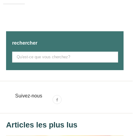
rechercher
Zoek
naar:
Suivez-nous
F
a
c
e
Articles les plus lus
b
o